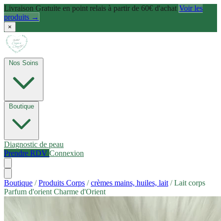
Livraison Gratuite en point relais à partir de 60€ d'achat
Voir les
produits →
×
Nos Soins
Boutique
Diagnostic de peau
Prendre RDV
Connexion
Boutique
/
Produits Corps
/
crèmes mains, huiles, lait
/
Lait corps
Parfum d'orient Charme d'Orient