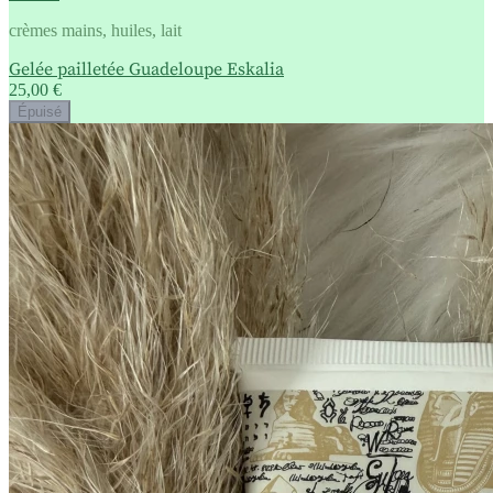
crèmes mains, huiles, lait
Gelée pailletée Guadeloupe Eskalia
25,00 €
Épuisé