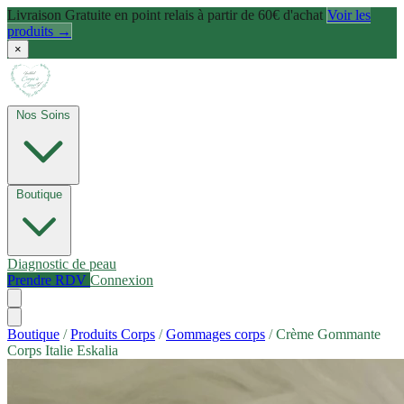
Livraison Gratuite en point relais à partir de 60€ d'achat
Voir les
produits →
×
Nos Soins
Boutique
Diagnostic de peau
Prendre RDV
Connexion
Boutique
/
Produits Corps
/
Gommages corps
/
Crème Gommante
Corps Italie Eskalia