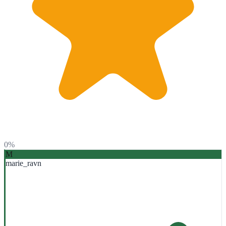
0%
M
marie_ravn