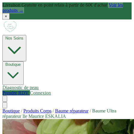
Livraison Gratuite en point relais à partir de 60€ d'achat
Voir les
produits →
×
Nos Soins
Boutique
Diagnostic de peau
Prendre RDV
Connexion
Boutique
/
Produits Corps
/
Baume réparateur
/
Baume Ultra
réparateur Ile Maurice ESKALIA