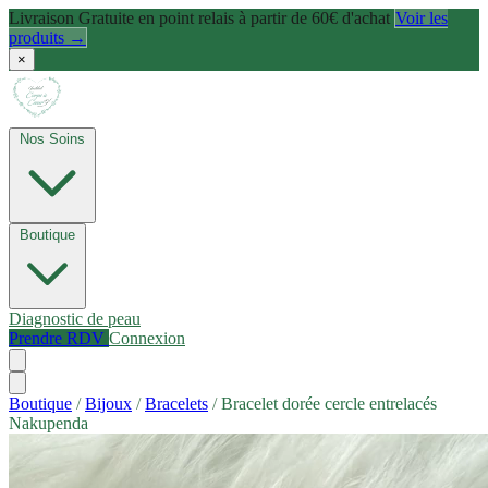
Livraison Gratuite en point relais à partir de 60€ d'achat
Voir les
produits →
×
Nos Soins
Boutique
Diagnostic de peau
Prendre RDV
Connexion
Boutique
/
Bijoux
/
Bracelets
/
Bracelet dorée cercle entrelacés
Nakupenda