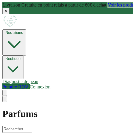
Livraison Gratuite en point relais à partir de 60€ d'achat
Voir les prod
×
Nos Soins
Boutique
Diagnostic de peau
Prendre RDV
Connexion
Parfums