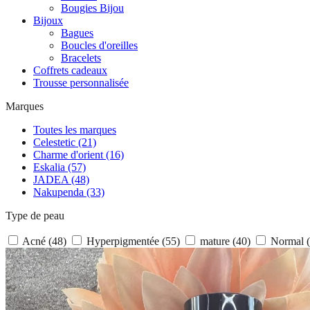
Bougies Bijou
Bijoux
Bagues
Boucles d'oreilles
Bracelets
Coffrets cadeaux
Trousse personnalisée
Marques
Toutes les marques
Celestetic
(21)
Charme d'orient
(16)
Eskalia
(57)
JADEA
(48)
Nakupenda
(33)
Type de peau
Acné
(48)
Hyperpigmentée
(55)
mature
(40)
Normal