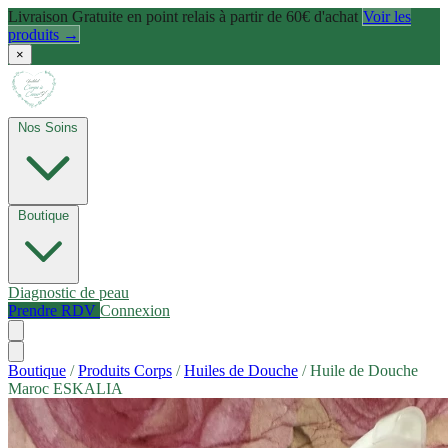
Livraison Gratuite en point relais à partir de 60€ d'achat
Voir les
produits →
×
Nos Soins
Boutique
Diagnostic de peau
Prendre RDV
Connexion
Boutique
/
Produits Corps
/
Huiles de Douche
/
Huile de Douche
Maroc ESKALIA