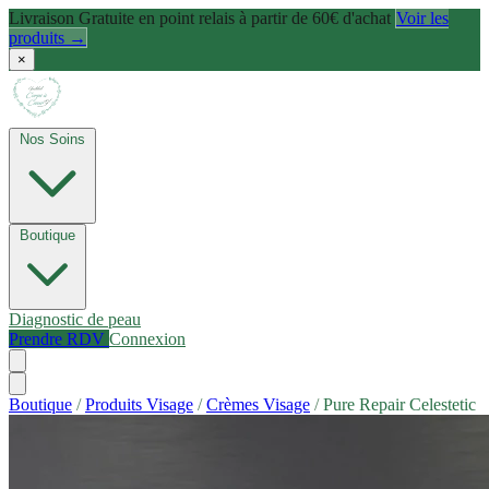
Livraison Gratuite en point relais à partir de 60€ d'achat
Voir les
produits →
×
Nos Soins
Boutique
Diagnostic de peau
Prendre RDV
Connexion
Boutique
/
Produits Visage
/
Crèmes Visage
/
Pure Repair Celestetic