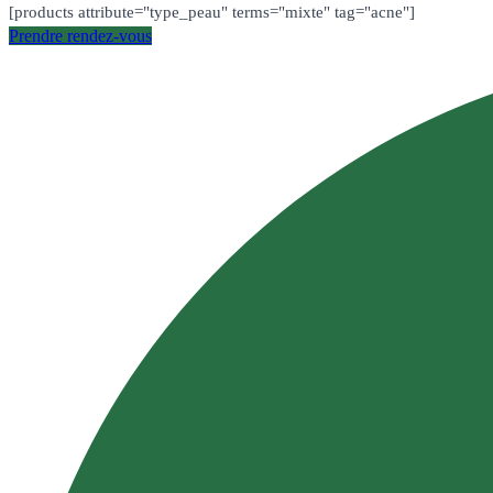
[products attribute="type_peau" terms="mixte" tag="acne"]
Prendre rendez-vous