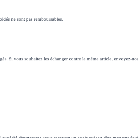
 soldés ne sont pas remboursables.
gés. Si vous souhaitez les échanger contre le même article, envoyez-nou
été expédié directement, vous recevrez un avoir cadeau d'un montant équiva