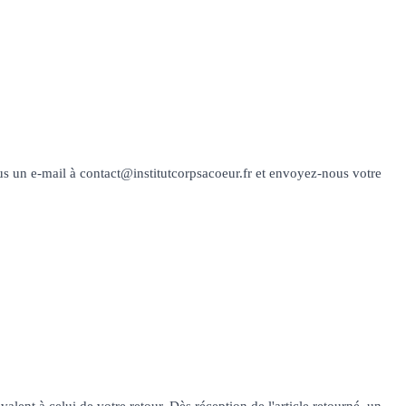
s un e-mail à contact@institutcorpsacoeur.fr et envoyez-nous votre
lent à celui de votre retour. Dès réception de l'article retourné, un