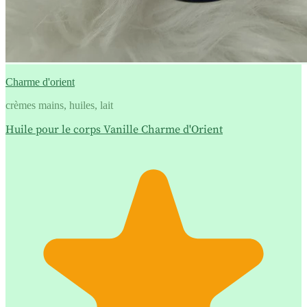
Charme d'orient
crèmes mains, huiles, lait
Huile pour le corps Vanille Charme d'Orient