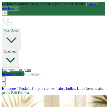
Livraison Gratuite en point relais à partir de 60€ d'achat
Voir les
produits →
×
Nos Soins
Boutique
Diagnostic de peau
Prendre RDV
Connexion
Boutique
/
Produits Corps
/
crèmes mains, huiles, lait
/
Crème mains
pieds Bali Eskalia