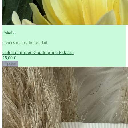
Eskalia
crèmes mains, huiles, lait
Gelée pailletée Guadeloupe Eskalia
25,00 €
Épuisé